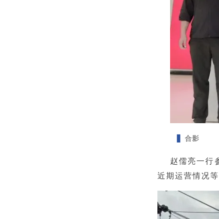
▋
合影
赵儒亮一行
近期运营情况等