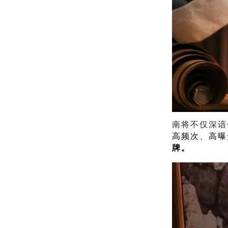
南将不仅深谙
高频次、高曝
牌。