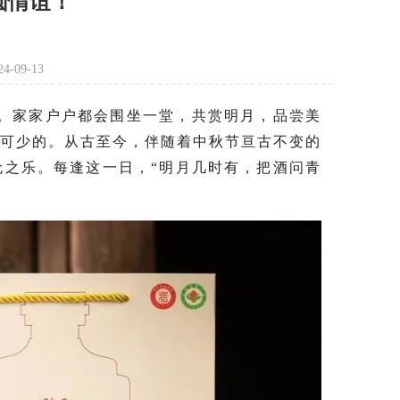
圆情谊！
-09-13
。家家户户都会围坐一堂，共赏明月，品尝美
不可少的。从古至今，伴随着中秋节亘古不变的
伦之乐。每逢这一日，“明月几时有，把酒问青