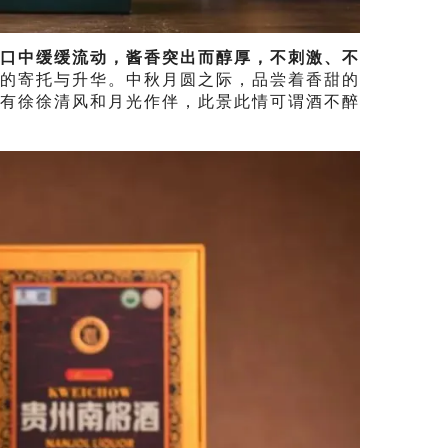
口中缓缓流动，酱香突出而醇厚，不刺激、不
的寄托与升华。中秋月圆之际，品尝着香甜的
还有徐徐清风和月光作伴，此景此情可谓酒不醉