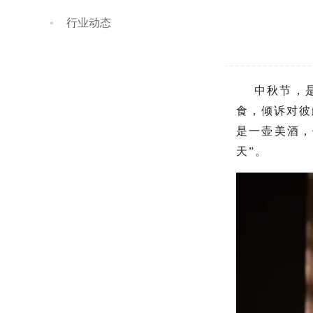
行业动态
中秋节，
食，倾诉对彼
是一壶美酒，
天”。